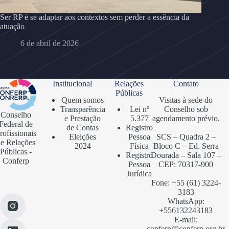
Ser RP é se adaptar aos contextos sem perder a essência da
atuação
6 de abril de 2026
Institucional
Relações
Contato
Públicas
Quem somos
Visitas à sede do
Transparência
Lei nº
Conselho sob
Conselho
e Prestação
5.377
agendamento prévio.
Federal de
de Contas
Registro
rofissionais
Eleições
Pessoa
SCS – Quadra 2 –
e Relações
2024
Física
Bloco C – Ed. Serra
Públicas -
Registro
Dourada – Sala 107 –
Conferp
Pessoa
CEP: 70317-900
Jurídica
Fone: +55 (61) 3224-
3183
WhatsApp:
+556132243183
E-mail:
conferp@conferp.org.br