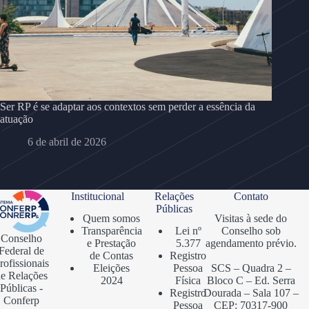
Ser RP é se adaptar aos contextos sem perder a essência da
atuação
6 de abril de 2026
Institucional
Relações
Contato
Públicas
Quem somos
Visitas à sede do
Transparência
Lei nº
Conselho sob
Conselho
e Prestação
5.377
agendamento prévio.
Federal de
de Contas
Registro
rofissionais
Eleições
Pessoa
SCS – Quadra 2 –
e Relações
2024
Física
Bloco C – Ed. Serra
Públicas -
Registro
Dourada – Sala 107 –
Conferp
Pessoa
CEP: 70317-900