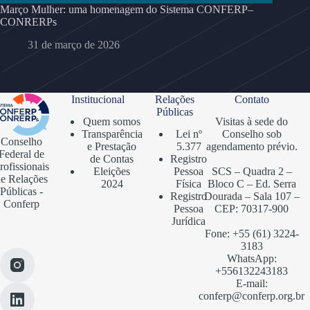
Março Mulher: uma homenagem do Sistema CONFERP–
CONRERPs
31 de março de 2026
Institucional
Relações
Contato
Públicas
Quem somos
Visitas à sede do
Transparência
Lei nº
Conselho sob
Conselho
e Prestação
5.377
agendamento prévio.
Federal de
de Contas
Registro
rofissionais
Eleições
Pessoa
SCS – Quadra 2 –
e Relações
2024
Física
Bloco C – Ed. Serra
Públicas -
Registro
Dourada – Sala 107 –
Conferp
Pessoa
CEP: 70317-900
Jurídica
Fone: +55 (61) 3224-
3183
WhatsApp:
+556132243183
E-mail:
conferp@conferp.org.br