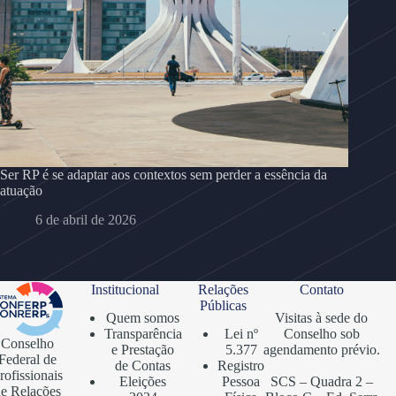
Ser RP é se adaptar aos contextos sem perder a essência da
atuação
6 de abril de 2026
Institucional
Relações
Contato
Públicas
Quem somos
Visitas à sede do
Transparência
Lei nº
Conselho sob
Conselho
e Prestação
5.377
agendamento prévio.
Federal de
de Contas
Registro
rofissionais
Eleições
Pessoa
SCS – Quadra 2 –
e Relações