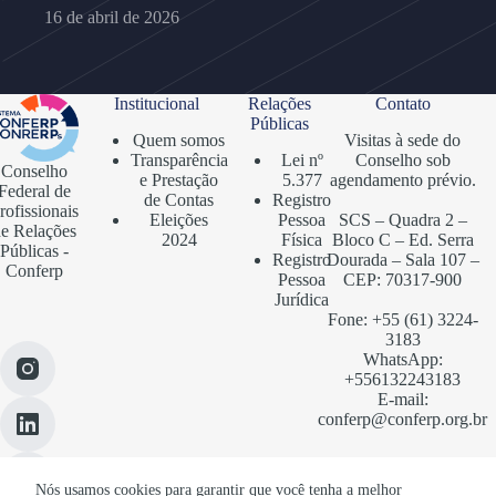
16 de abril de 2026
Institucional
Relações
Contato
Públicas
Quem somos
Visitas à sede do
Transparência
Lei nº
Conselho sob
Conselho
e Prestação
5.377
agendamento prévio.
Federal de
de Contas
Registro
rofissionais
Eleições
Pessoa
SCS – Quadra 2 –
e Relações
2024
Física
Bloco C – Ed. Serra
Públicas -
Registro
Dourada – Sala 107 –
Conferp
Pessoa
CEP: 70317-900
Jurídica
Fone: +55 (61) 3224-
3183
WhatsApp:
+556132243183
E-mail:
conferp@conferp.org.br
Nós usamos cookies para garantir que você tenha a melhor