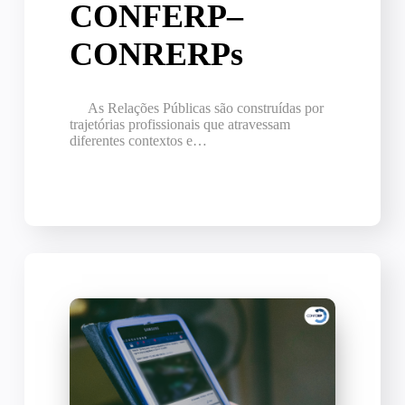
CONFERP–
CONRERPs
As Relações Públicas são construídas por
trajetórias profissionais que atravessam
diferentes contextos e…